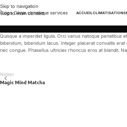
Skip to navigation
Skip to main content
ACCUEIL
CLIMATISATION
S
Quisque a imperdiet ligula. Orci varius natoque penatibus e
bibendum, bibendum lacus. Integer placerat convallis erat e
nec congue. Phasellus ultricies rhoncus eros at blandit. Na
Newer
Magic Mind Matcha