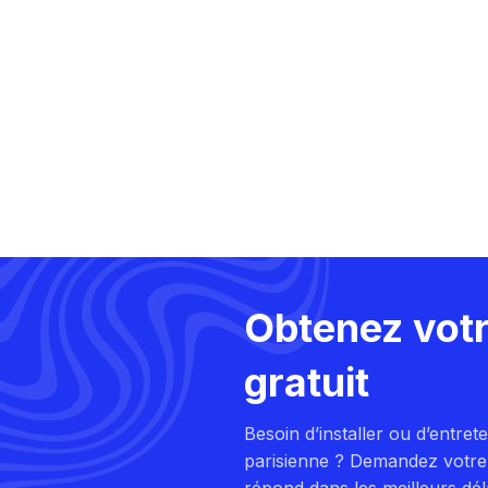
Obtenez votr
gratuit
Besoin d’installer ou d’entret
parisienne ? Demandez votre d