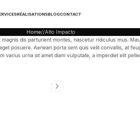
ERVICES
RÉALISATIONS
BLOG
CONTACT
Home
Alto Impacto
t magnis dis parturient montes, nascetur ridiculus mus. Maur
get posuere. Aenean porta sem quis velit convallis, at feugi
m varius urna sit amet diam vulputate, a imperdiet elit pell