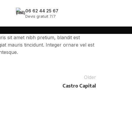
06 62 44 25 67
DEVIS GRATUIT
Devis gratuit 7/7
is sit amet nibh pretium, blandit est
at mauris tincidunt. Integer ornare vel est
entesque.
Older
Castro Capital